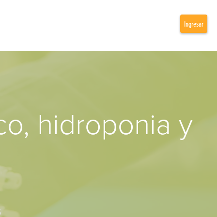
Ingresar
, hidroponia y
S