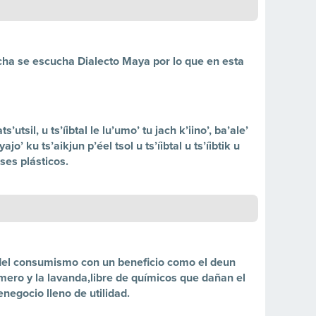
cha se escucha Dialecto Maya por lo que en esta
utsil, u ts’íibtal le lu’umo’ tu jach k’iino’, ba’ale’
ajo’ ku ts’aikjun p’éel tsol u ts’íibtal u ts’íibtik u
ses plásticos.
del consumismo con un beneficio como el deun
mero y la lavanda,libre de químicos que dañan el
egocio lleno de utilidad.