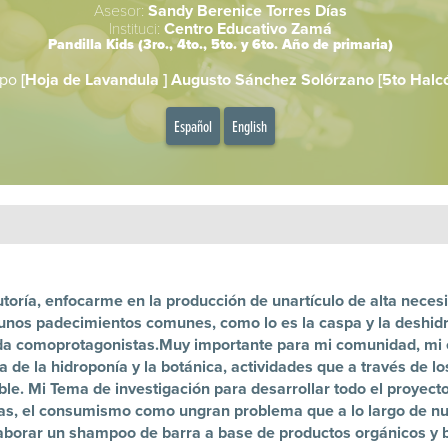
Asesor:
Sandy Berenice Torres Días
Instituci:
Centro Educativo Zamá
Pandilla Kids (3ro., 4to., 5to. y 6to. Año de primaria)
ipo
[Hoja de Lavandula ]
Augusto Sánchez Solórzano [5to Halcó
Español
English
oría, enfocarme en la producción de unartículo de alta necesi
 algunos padecimientos comunes, como lo es la caspa y la deshidr
anda comoprotagonistas.Muy importante para mi comunidad, mi 
a de la hidroponía y la botánica, actividades que a través de lo
ble. Mi Tema de investigación para desarrollar todo el proyect
ias, el consumismo como ungran problema que a lo largo de 
aborar un shampoo de barra a base de productos orgánicos y 