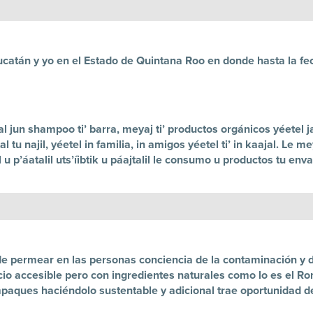
catán y yo en el Estado de Quintana Roo en donde hasta la fe
l jun shampoo ti’ barra, meyaj ti’ productos orgánicos yéetel jats’
tal tu najil, yéetel in familia, in amigos yéetel ti’ in kaajal. Le mey
u p’áatalil uts’íibtik u páajtalil le consumo u productos tu enva
de permear en las personas conciencia de la contaminación y 
cio accesible pero con ingredientes naturales como lo es el Ro
aques haciéndolo sustentable y adicional trae oportunidad den