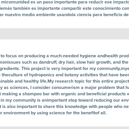
en micomunidad es un paso importante para reducir ese impacto
emás también es importante compartir este conocimiento con
ñar nuestro medio ambiente usandola ciencia para beneficio de
e to focus on producing a much-needed hygiene andhealth produc
nissues such as dandruff, dry hair, slow hair growth, and the 
redients. This project is very important for my community,mye
e theculture of hydroponics and botany activities that have b
ainable and healthy life.My research topic for this entire projec
any as sciences, I consider consumerism a major problem that
at making a shampoo bar with organic and beneficial products 
and in my community is animportant step toward reducing our en
t is also important to share this knowledge with people who ne
environment by using science for the benefitof all.