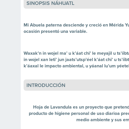
SINOPSIS NÁHUATL
Mi Abuela paterna desciende y creció en Mérida Yu
ocasión presentó una variable.
Waxak’n in wojel ma’ u k’áat chi’ le meyajil u ts’íibta
in wojel xan leti’ jun jaats’utsp’éel k’áat chi’ u ts’íib
k’áaxal le impacto ambiental, u yáanal lu’um yéetel 
INTRODUCCIÓN
Hoja de Lavandula es un proyecto que preten
producto de higiene personal de uso diarioa pre
medio ambiente y sus emp