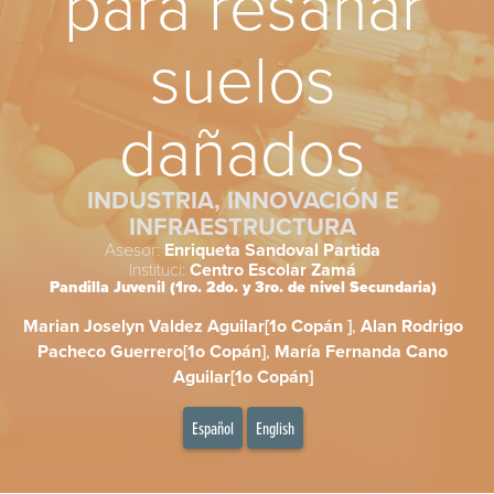
para resanar
suelos
dañados
INDUSTRIA, INNOVACIÓN E
INFRAESTRUCTURA
Asesor:
Enriqueta Sandoval Partida
Instituci:
Centro Escolar Zamá
Pandilla Juvenil (1ro. 2do. y 3ro. de nivel Secundaria)
Marian Joselyn Valdez Aguilar[1o Copán ]
,
Alan Rodrigo
Pacheco Guerrero[1o Copán]
,
María Fernanda Cano
Aguilar[1o Copán]
Español
English