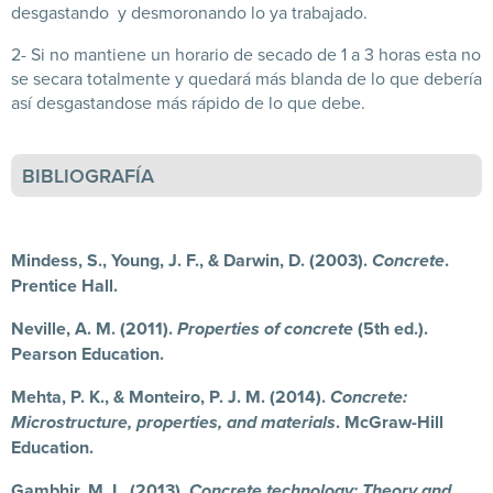
desgastando y desmoronando lo ya trabajado.
2- Si no mantiene un horario de secado de 1 a 3 horas esta no
se secara totalmente y quedará más blanda de lo que debería
así desgastandose más rápido de lo que debe.
BIBLIOGRAFÍA
Mindess, S., Young, J. F., & Darwin, D. (2003).
Concrete
.
Prentice Hall.
Neville, A. M. (2011).
Properties of concrete
(5th ed.).
Pearson Education.
Mehta, P. K., & Monteiro, P. J. M. (2014).
Concrete:
Microstructure, properties, and materials
. McGraw-Hill
Education.
Gambhir, M. L. (2013).
Concrete technology: Theory and