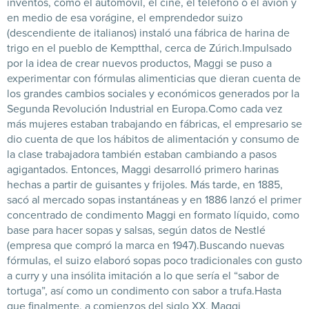
inventos, como el automóvil, el cine, el teléfono o el avión y
en medio de esa vorágine, el emprendedor suizo
(descendiente de italianos) instaló una fábrica de harina de
trigo en el pueblo de Kemptthal, cerca de Zúrich.
Impulsado
por la idea de crear nuevos productos, Maggi se puso a
experimentar con fórmulas alimenticias que dieran cuenta de
los grandes cambios sociales y económicos generados por la
Segunda Revolución Industrial en Europa.
Como cada vez
más mujeres estaban trabajando en fábricas, el empresario se
dio cuenta de que los hábitos de alimentación y consumo de
la clase trabajadora también estaban cambiando a pasos
agigantados. ​
Entonces, Maggi desarrolló primero harinas
hechas a partir de guisantes y frijoles. Más tarde, en 1885,
sacó al mercado sopas instantáneas y en 1886 lanzó el primer
concentrado de condimento Maggi en formato líquido, como
base para hacer sopas y salsas, según datos de Nestlé
(empresa que compró la marca en 1947).
Buscando nuevas
fórmulas, el suizo elaboró sopas poco tradicionales con gusto
a curry y una insólita imitación a lo que sería el “sabor de
tortuga”, así como un condimento con sabor a trufa.
Hasta
que finalmente, a comienzos del siglo XX, Maggi