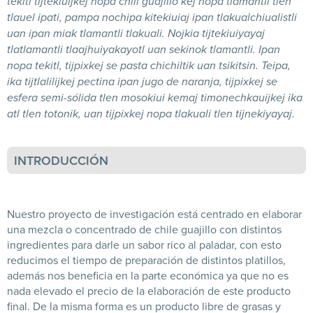
tekitl tijtekiuijkej nopa chili guajillo kej nopa tlamantli tlen
tlauel ipati, pampa nochipa kitekiuiaj ipan tlakualchiualistli
uan ipan miak tlamantli tlakuali. Nojkia tijtekiuiyayaj
tlatlamantli tlaajhuiyakayotl uan sekinok tlamantli. Ipan
nopa tekitl, tijpixkej se pasta chichiltik uan tsikitsin. Teipa,
ika tijtlalilijkej pectina ipan jugo de naranja, tijpixkej se
esfera semi-sólida tlen mosokiui kemaj timonechkauijkej ika
atl tlen totonik, uan ​​tijpixkej nopa tlakuali tlen tijnekiyayaj.
INTRODUCCIÓN
Nuestro proyecto de investigación está centrado en elaborar
una mezcla o concentrado de chile guajillo con distintos
ingredientes para darle un sabor rico al paladar, con esto
reducimos el tiempo de preparación de distintos platillos,
además nos beneficia en la parte económica ya que no es
nada elevado el precio de la elaboración de este producto
final
.
De la misma forma es un producto libre de grasas y