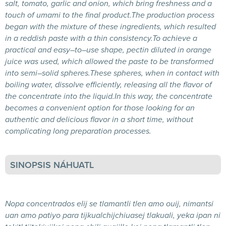
salt
,
tomato
,
garlic
and
onion
,
which
bring
freshness
and
a
touch
of
umami
to
the
final
product
.
The
production
process
began
with
the
mixture
of
these
ingredients,
which
resulted
in
a
reddish
paste
with
a
thin
consistency
.
To
achieve
a
practical
and
easy
–
to
–
use
shape
,
pectin
diluted
in
orange
juice
was
used
,
which
allowed
the
paste
to
be
transformed
into
semi
–
solid
spheres.
These
spheres,
when
in
contact
with
boiling
water
,
dissolve
efficiently
, releasing
all
the
flavor
of
the
concentrate
into
the
liquid
.
In
this
way
,
the
concentrate
becomes
a
convenient
option
for
those
looking
for
an
authentic
and
delicious
flavor
in
a
short
time
,
without
complicating
long
preparation
processes.
SINOPSIS NÁHUATL
Nopa concentrados elij se tlamantli tlen amo ouij, nimantsi
uan amo patiyo para tijkualchijchiuasej tlakuali, yeka ipan ni