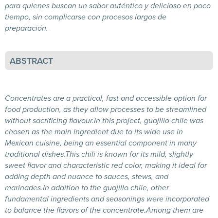
para quienes buscan un sabor auténtico y delicioso en poco
tiempo, sin complicarse con procesos largos de
preparación.
ABSTRACT
Concentrates
are
a
practical
,
fast
and
accessible
option
for
food
production
,
as
they
allow
processes
to
be
streamlined
without
sacrificing
flavour
.
In
this
project
, guajillo
chile
was
chosen
as
the
main
ingredient
due
to
its
wide
use
in
Mexican
cuisine
,
being
an
essential
component
in
many
traditional
dishes.
This
chili
is
known
for
its
mild
,
slightly
sweet
flavor
and
characteristic
red
color
,
making
it
ideal
for
adding
depth
and
nuance
to
sauces, stews,
and
marinades.
In
addition
to
the
guajillo
chile
,
other
fundamental
ingredients
and
seasonings
were
incorporated
to
balance
the
flavors
of
the
concentrate
.
Among
them
are