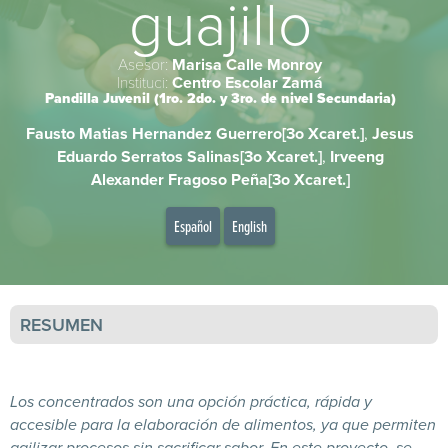
guajillo
Asesor:
Marisa Calle Monroy
Instituci:
Centro Escolar Zamá
Pandilla Juvenil (1ro. 2do. y 3ro. de nivel Secundaria)
Fausto Matias Hernandez Guerrero[3o Xcaret.]
,
Jesus
Eduardo Serratos Salinas[3o Xcaret.]
,
Irveeng
Alexander Fragoso Peña[3o Xcaret.]
Español
English
RESUMEN
Los concentrados son una opción práctica, rápida y
accesible para la elaboración de alimentos, ya que permiten
agilizar procesos sin sacrificar sabor. En este proyecto, se