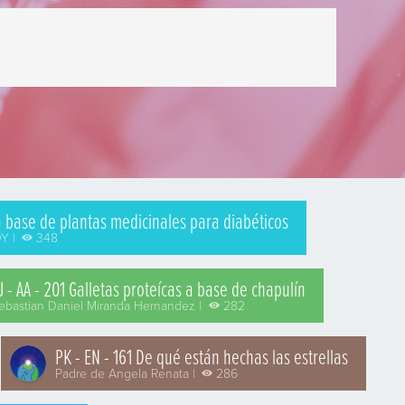
 base de plantas medicinales para diabéticos
Y |
348
J - AA - 201 Galletas proteícas a base de chapulín
ebastian Daniel Miranda Hernandez |
282
PK - EN - 161 De qué están hechas las estrellas
Padre de Angela Renata |
286