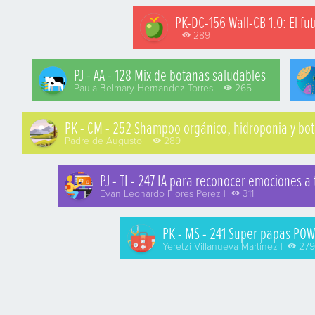
PK-DC-156 Wall-CB 1.0: El fu
|
289
PJ - AA - 128 Mix de botanas saludables
Paula Belmary Hernandez Torres |
265
PK - CM - 252 Shampoo orgánico, hidroponia y bot
Padre de Augusto |
289
PJ - TI - 247 IA para reconocer emociones a
Evan Leonardo Flores Perez |
311
PK - MS - 241 Super papas POWE
Yeretzi Villanueva Martinez |
27