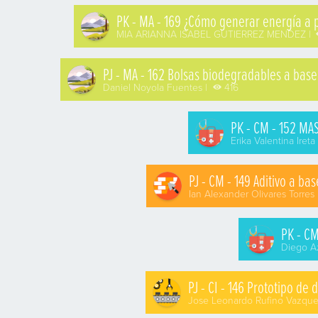
PK - MA - 169 ¿Cómo generar energía a pa
MIA ARIANNA ISABEL GUTIERREZ MENDEZ |
PJ - MA - 162 Bolsas biodegradables a base
Daniel Noyola Fuentes |
416
PK - CM - 152 MA
Erika Valentina Iret
PJ - CM - 149 Aditivo a b
Ian Alexander Olivares Torres 
PK - CM
Diego Az
PJ - CI - 146 Prototipo d
Jose Leonardo Rufino Vazque