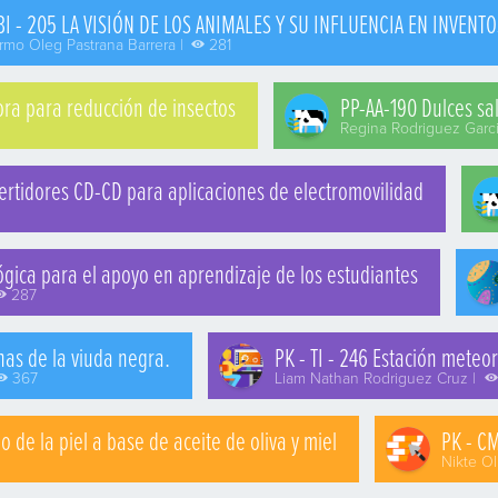
 BI - 205 LA VISIÓN DE LOS ANIMALES Y SU INFLUENCIA EN INVENT
ermo Oleg Pastrana Barrera |
281
vora para reducción de insectos
PP-AA-190 Dulces sa
Regina Rodriguez Garci
nvertidores CD-CD para aplicaciones de electromovilidad
ógica para el apoyo en aprendizaje de los estudiantes
287
inas de la viuda negra.
PK - TI - 246 Estación meteo
367
Liam Nathan Rodriguez Cruz |
o de la piel a base de aceite de oliva y miel
PK - CM
Nikte Ol