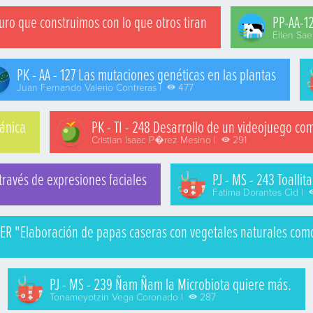
turo que construimos con lo que otros tiran
PP-AA-1
Ellen Sa
PK - AA - 127 Las mutaciones genéticas en las plantas
Juan Fernando Valerio Contreras |
477
ánica
PK - TI - 248 Desarrollo de un videojuego co
Cristian Isaac P�rez Mesino |
291
 través de expresiones faciales
PJ - MS - 243 Toall
Fatima Dorantes Cid |
R "Elaboración de papas caseras con vegetales naturales como a
9
PJ - MS - 239 Ñam Ñam la Microbiota quiere más.
Tonameyotzin Vega Coronado |
287