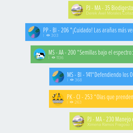
PJ - MA - 35 Biodiges
Derek Axel Morales Colla
PP - BI - 206 "¡Cuidado! Las arañas más v
|
303
MS - AA - 200 “Semillas bajo el espectro: 
|
1136
MS - BI - 141“Defendiendo los O
|
368
PK - CI - 253 “Olas que prende
|
263
PJ - MA - 230 Manejo 
Ximena Ramos Fragoso |