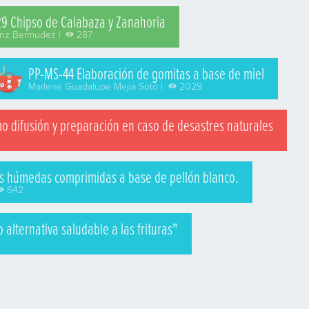
29 Chipso de Calabaza y Zanahoria
enz Bermudez |
287
PP-MS-44 Elaboración de gomitas a base de miel
Marlene Guadalupe Mejia Soto |
2029
mo difusión y preparación en caso de desastres naturales
itas húmedas comprimidas a base de pellón blanco.
642
lternativa saludable a las frituras"