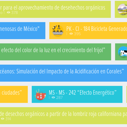
tor para el aprovechamiento de desehechos orgánicos
zo |
378
enenosas de México"
PK - CI - 184 Bicicleta Generad
|
395
efecto del color de la luz en el crecimiento del frijol”
céanos: Simulación del Impacto de la Acidificación en Corales”
n ciudades”
MS - MS - 242 “Efecto Energético”
|
287
de desechos orgánicos a partir de la lombriz roja californiana 
314