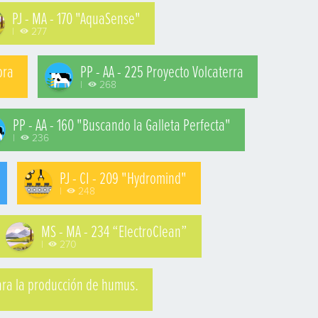
PJ - MA - 170 "AquaSense"
|
277
ora
PP - AA - 225 Proyecto Volcaterra
|
268
PP - AA - 160 "Buscando la Galleta Perfecta"
|
236
PJ - CI - 209 "Hydromind"
|
248
MS - MA - 234 “ElectroClean”
|
270
para la producción de humus.