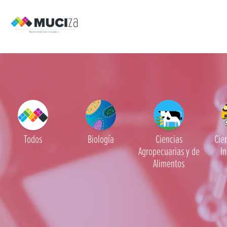
Todos
Biología
Ciencias
Cien
Agropecuarias y de
In
Alimentos