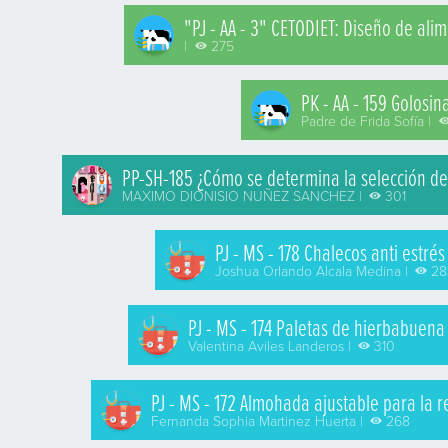
"PJ - AA - 3" CETODIET: Diseño de al
|
275
PK - AA - 159 Golosin
Padre de Frida Sofía |
PP-SH-185 ¿Cómo se determina la selección d
MAXIMO DIONISIO NUÑEZ SANCHEZ |
301
PJ - MS - 178 Chalecos anti estré
Joshua Orlando Alcala Medina |
28
PJ - MS - 174 Paletas de hierbabuena
Valentina Aviles Landeros |
310
PJ - MS - 172 Almohada ajustable para la r
Fernanda Sophia Martinez Huerta |
268