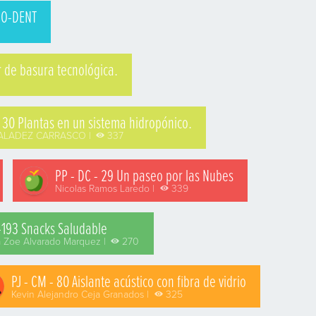
NO-DENT
r de basura tecnológica.
 30 Plantas en un sistema hidropónico.
ALADEZ CARRASCO |
337
PP - DC - 29 Un paseo por las Nubes
Nicolas Ramos Laredo |
339
-193 Snacks Saludable
 Zoe Alvarado Marquez |
270
PJ - CM - 80 Aislante acústico con fibra de vidrio
Kevin Alejandro Ceja Granados |
325