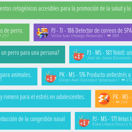
imentos cetogénicos accesibles para la promoción de la salud y 
as de perro.
PJ - TI - 186 Detector de correos de SPAM
257
Victor Ivan Hidalgo Resendiz |
384
e un perro para una persona?
PJ - MS - 181 Yolotl: 
Joel de Jesus Escobedo
s para animales.
PK - MS - 176 Producto antiestrés 
3
Diego Axel Gonzalez Velazquez |
27
 y romero para el estrés en adolescentes.
PK - MS 
|
348
educción de la congestión nasal
PJ - MS - 171 Velas
Erika Liliana Orozco 