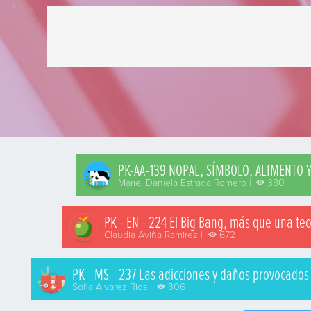
PK-AA-139 NOPAL, SÍMBOLO, ALIMENTO Y
Mariel Daniela Estrada Romero |
380
PK - EN - 224 El Big Bang, más que una teo
Claudia Aviña Ramirez |
672
PK - MS - 237 Las adicciones y daños provocados p
Sofia Alvarez Rios |
306