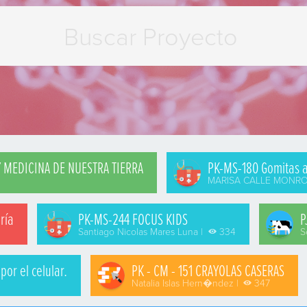
 MEDICINA DE NUESTRA TIERRA
PK-MS-180 Gomitas a
MARISA CALLE MONRO
ría
PK-MS-244 FOCUS KIDS
P
Santiago Nicolas Mares Luna |
334
S
or el celular.
PK - CM - 151 CRAYOLAS CASERAS
Natalia Islas Hern�ndez |
347