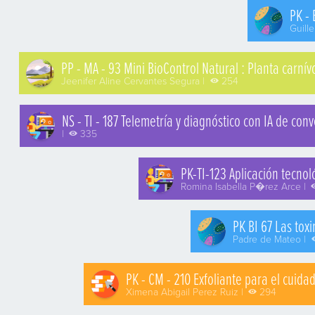
PK -
Guill
PP - MA - 93 Mini BioControl Natural : Planta carní
Jeenifer Aline Cervantes Segura |
254
NS - TI - 187 Telemetría y diagnóstico con IA de co
|
335
PK-TI-123 Aplicación tecnol
Romina Isabella P�rez Arce |
PK BI 67 Las tox
Padre de Mateo |
PK - CM - 210 Exfoliante para el cuidad
Ximena Abigail Perez Ruiz |
294