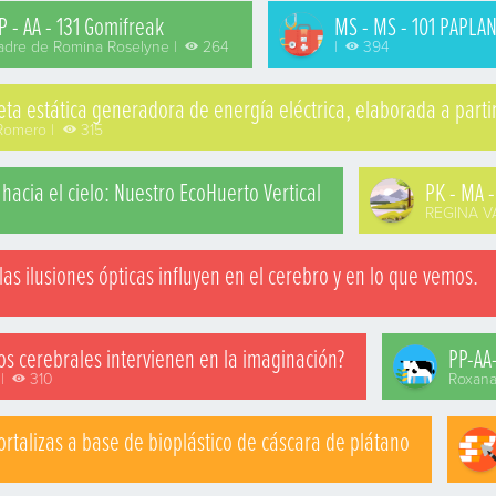
P - AA - 131 Gomifreak
MS - MS - 101 PAPLA
adre de Romina Roselyne |
264
|
394
leta estática generadora de energía eléctrica, elaborada a parti
Romero |
315
hacia el cielo: Nuestro EcoHuerto Vertical
PK - MA -
REGINA V
s ilusiones ópticas influyen en el cerebro y en lo que vemos.
s cerebrales intervienen en la imaginación?
PP-AA
 |
310
Roxana
ortalizas a base de bioplástico de cáscara de plátano