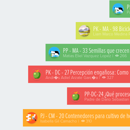
P
P
PK - MA - 98 Bicic
Liam Marco Medina 
PP - MA - 33 Semillas que crecen 
Matias Eliel Vazquez Lopez |
266
PK - DC - 27 Percepción engañosa: Como la
Andr�s Adiel Arzate Garc�a |
327
PP-DC-24 ¿Qué proceso
Padre de Dario Sebastian
PJ - CM - 20 Contenedores para cultivo de h
Isabella Gil Camacho |
310