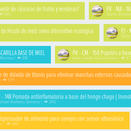
rtir de cáscaras de frutas y verduras?
PK - MA - 
660
Dante Emilian
 de fécula de maíz como alternativa ecológica
PJ -
Sofia
SCARILLA BASE DE MIEL
PK - CM - 150 Popotes a bas
a Montes |
316
Isaac Jareth Garcia Yebra |
37
ase de dióxido de titanio para eliminar manchas externas causada
|
339
 - 148 Pomada antiinflamatoria a base del hongo chaga ( Inonot
hael Arellano Serrano |
265
e dispensador de alimento para conejos con sensor ultrasónico
z |
360