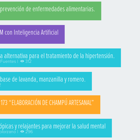
la prevención de enfermedades alimentarias.
 con Inteligencia Artificial
una alternativa para el tratamiento de la hipertensión.
 Fuentes |
312
a base de lavanda, manzanilla y romero.
2
- 173 “ELABORACIÓN DE CHAMPÚ ARTESANAL”
 tópicas y relajantes para mejorar la salud mental
Solorzano |
296