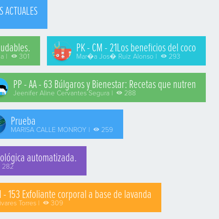
OS ACTUALES
ludables.
PK - CM - 21Los beneficios del coco
a |
301
Mar�a Jos� Ruiz Alonso |
293
PP - AA - 63 Búlgaros y Bienestar: Recetas que nutren
Jeenifer Aline Cervantes Segura |
288
Prueba
MARISA CALLE MONROY |
259
rológica automatizada.
282
 - 153 Exfoliante corporal a base de lavanda
ivares Torres |
309