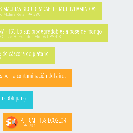
168 MACETAS BIODEGRADABLES MULTIVITAMINICAS
o Molina Ruiz |
280
 MA - 163 Bolsas biodegradables a base de mango
 Quitze Hernandez Flores |
418
e de cáscara de plátano
7
s por la contaminación del aire.
us obliquus).
PJ - CM - 158 ECO2LOR
|
294