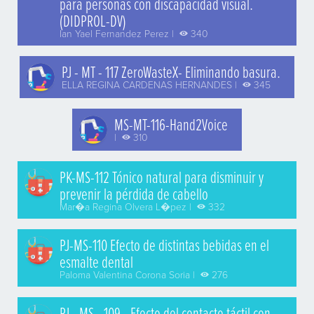
para personas con discapacidad visual.
(DIDPROL-DV)
Ian Yael Fernandez Perez |
340
PJ - MT - 117 ZeroWasteX- Eliminando basura.
ELLA REGINA CARDENAS HERNANDES |
345
MS-MT-116-Hand2Voice
|
310
PK-MS-112 Tónico natural para disminuir y
prevenir la pérdida de cabello
Mar�a Regina Olvera L�pez |
332
PJ-MS-110 Efecto de distintas bebidas en el
esmalte dental
Paloma Valentina Corona Soria |
276
PJ - MS - 109 - Efecto del contacto táctil con