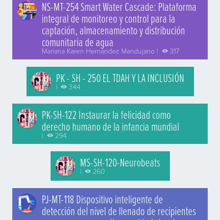
NS-MT-254 Smart Water Cascade: Plataforma
integral de monitoreo y control para la
captación, almacenamiento y distribución
comunitaria de agua
Mariana Karen Hernandez Mandujano |
317
PK - SH - 250 EL TDAH Y LA INCLUSIÓN
|
344
PK-SH-122 Instaurar la felicidad como
derecho humano de la infancia mundial
|
294
MS-SH-120-Neurobeats
|
260
PJ-MT-118 Dispositivo inteligente de
detección del nivel de llenado de recipientes