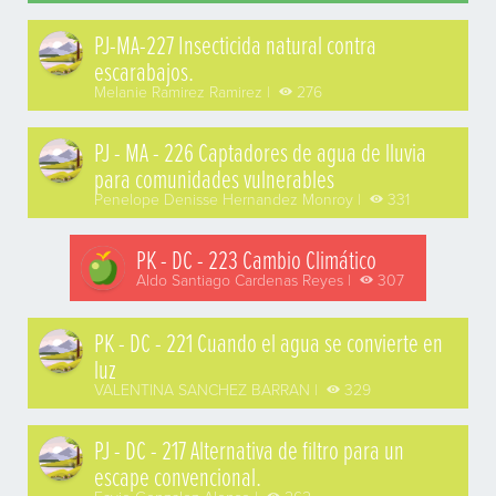
PJ-MA-227 Insecticida natural contra
escarabajos.
Melanie Ramirez Ramirez |
276
PJ - MA - 226 Captadores de agua de lluvia
para comunidades vulnerables
Penelope Denisse Hernandez Monroy |
331
PK - DC - 223 Cambio Climático
Aldo Santiago Cardenas Reyes |
307
PK - DC - 221 Cuando el agua se convierte en
luz
VALENTINA SANCHEZ BARRAN |
329
PJ - DC - 217 Alternativa de filtro para un
escape convencional.