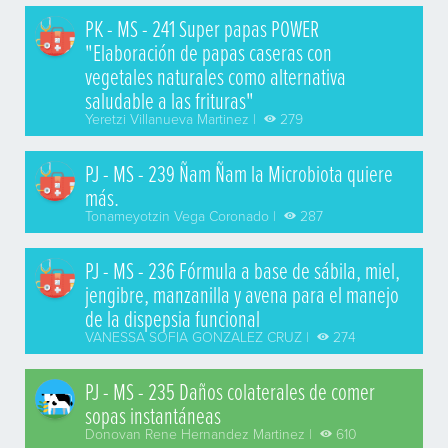
PK - MS - 241 Super papas POWER
"Elaboración de papas caseras con
vegetales naturales como alternativa
saludable a las frituras"
Yeretzi Villanueva Martinez |
279
PJ - MS - 239 Ñam Ñam la Microbiota quiere
más.
Tonameyotzin Vega Coronado |
287
PJ - MS - 236 Fórmula a base de sábila, miel,
jengibre, manzanilla y avena para el manejo
de la dispepsia funcional
VANESSA SOFIA GONZALEZ CRUZ |
274
PJ - MS - 235 Daños colaterales de comer
sopas instantáneas
Donovan Rene Hernandez Martinez |
610