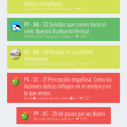
basura tecnológica.
Liam Marco Medina Romero |
315
PP - MA - 33 Semillas que crecen hacia el
cielo: Nuestro EcoHuerto Vertical
Matias Eliel Vazquez Lopez |
266
PK - MA - 30 Plantas en un sistema
hidropónico.
REGINA VALADEZ CARRASCO |
337
PK - DC - 27 Percepción engañosa: Como las
ilusiones ópticas influyen en el cerebro y en
lo que vemos.
Andr�s Adiel Arzate Garc�a |
327
PP - DC - 29 Un paseo por las Nubes
Nicolas Ramos Laredo |
339