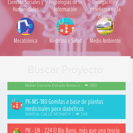
Ciencias Sociales y
Tecnologías de la
Divulgación y
Humanidades
Información
enseñanza de la
ciencia
Mecatrónica
Medicina y Salud
Medio Ambiente
PK-AA-139 NOPAL, SÍMBOLO, ALIMENTO Y
MEDICINA DE NUESTRA TIERRA
Mariel Daniela Estrada Romero |
380
PK-MS-180 Gomitas a base de plantas
medicinales para diabéticos
MARISA CALLE MONROY |
348
PK - EN - 224 El Big Bang, más que una teoría