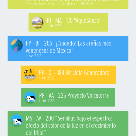
Derek Axel Morales Collazo |
378
PJ - MA - 170 "AquaSense"
|
277
PP - BI - 206 "¡Cuidado! Las arañas más
venenosas de México"
|
303
PK - CI - 184 Bicicleta Generadora
|
395
PP - AA - 225 Proyecto Volcaterra
|
268
MS - AA - 200 “Semillas bajo el espectro:
efecto del color de la luz en el crecimiento
del frijol”