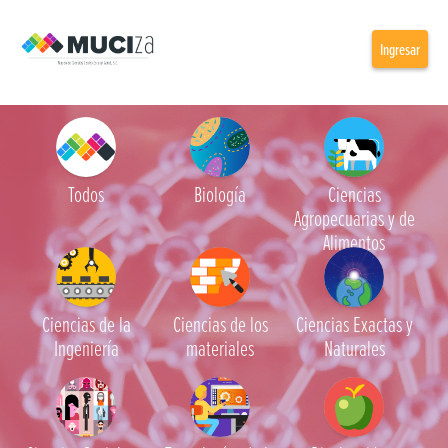
Ingresar
Todos
Biología
Ciencias
Agropecuarias y de
Alimentos
Ciencias de la
Ciencias de los
Ciencias Exactas y
Ingeniería
materiales
Naturales