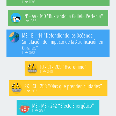
|
1136
PP - AA - 160 "Buscando la Galleta Perfecta"
|
236
MS - BI - 141“Defendiendo los Océanos:
Simulación del Impacto de la Acidificación en
Corales”
|
368
PJ - CI - 209 "Hydromind"
|
248
PK - CI - 253 “Olas que prenden ciudades”
|
263
MS - MS - 242 “Efecto Energético”
|
287