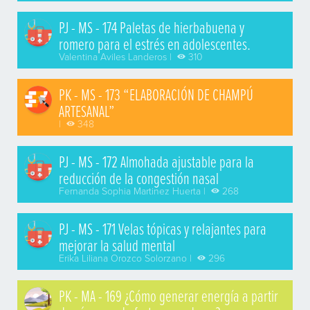
PJ - MS - 174 Paletas de hierbabuena y
romero para el estrés en adolescentes.
Valentina Aviles Landeros |
310
PK - MS - 173 “ELABORACIÓN DE CHAMPÚ
ARTESANAL”
|
348
PJ - MS - 172 Almohada ajustable para la
reducción de la congestión nasal
Fernanda Sophia Martinez Huerta |
268
PJ - MS - 171 Velas tópicas y relajantes para
mejorar la salud mental
Erika Liliana Orozco Solorzano |
296
PK - MA - 169 ¿Cómo generar energía a partir