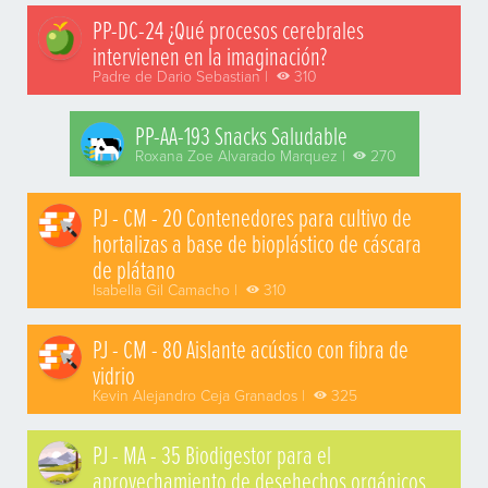
PP-DC-24 ¿Qué procesos cerebrales
intervienen en la imaginación?
Padre de Dario Sebastian |
310
PP-AA-193 Snacks Saludable
Roxana Zoe Alvarado Marquez |
270
PJ - CM - 20 Contenedores para cultivo de
hortalizas a base de bioplástico de cáscara
de plátano
Isabella Gil Camacho |
310
PJ - CM - 80 Aislante acústico con fibra de
vidrio
Kevin Alejandro Ceja Granados |
325
PJ - MA - 35 Biodigestor para el
aprovechamiento de desehechos orgánicos