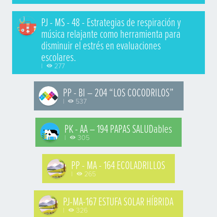
PJ - MS - 48 - Estrategias de respiración y
música relajante como herramienta para
disminuir el estrés en evaluaciones
escolares.
|
277
PP - BI – 204 “LOS COCODRILOS”
|
537
PK - AA – 194 PAPAS SALUDables
|
305
PP - MA - 164 ECOLADRILLOS
|
265
PJ-MA-167 ESTUFA SOLAR HÍBRIDA
|
326