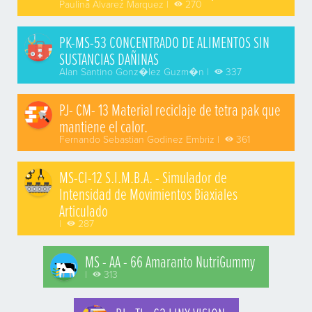
Paulina Alvarez Marquez |
270
PK-MS-53 CONCENTRADO DE ALIMENTOS SIN
SUSTANCIAS DAÑINAS
Alan Santino Gonz�lez Guzm�n |
337
PJ- CM- 13 Material reciclaje de tetra pak que
mantiene el calor.
Fernando Sebastian Godinez Embriz |
361
MS-CI-12 S.I.M.B.A. - Simulador de
Intensidad de Movimientos Biaxiales
Articulado
|
287
MS - AA - 66 Amaranto NutriGummy
|
313