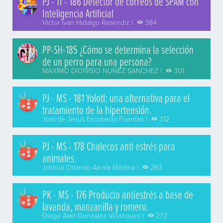
PJ - TI - 186 Detector de correos de SPAM con
Inteligencia Artificial
Victor Ivan Hidalgo Resendiz |
384
PP-SH-185 ¿Cómo se determina la selección
de un perro para una persona?
MAXIMO DIONISIO NUÑEZ SANCHEZ |
301
PJ - MS - 181 Yolotl: una alternativa para el
tratamiento de la hipertensión.
Joel de Jesus Escobedo Fuentes |
312
PJ - MS - 178 Chalecos anti estrés para
animales.
Joshua Orlando Alcala Medina |
283
PK - MS - 176 Producto antiestrés a base de
lavanda, manzanilla y romero.
Diego Axel Gonzalez Velazquez |
272