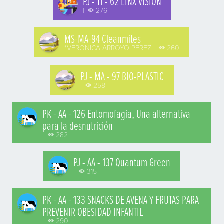
PJ - TI - 62 LINX VISION
|
276
MS-MA-94 Cleanmites
*VERONICA ARROYO PEREZ |
260
PJ - MA - 97 BIO-PLASTIC
|
258
PK - AA - 126 Entomofagia, Una alternativa
para la desnutrición
|
282
PJ - AA - 137 Quantum Green
|
315
PK - AA - 133 SNACKS DE AVENA Y FRUTAS PARA
PREVENIR OBESIDAD INFANTIL
|
290