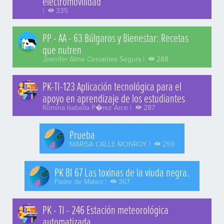
electromovilidad
|
335
PP - AA - 63 Búlgaros y Bienestar: Recetas
que nutren
Jeenifer Aline Cervantes Segura |
288
PK-TI-123 Aplicación tecnológica para el
apoyo en aprendizaje de los estudiantes
Romina Isabella P�rez Arce |
287
Prueba
MARISA CALLE MONROY |
259
PK BI 67 Las toxinas de la viuda negra.
Padre de Mateo |
367
PK - TI - 246 Estación meteorológica
automatizada.