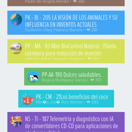
Padre de Angela Renata |
286
PK - BI - 205 LA VISIÓN DE LOS ANIMALES Y SU
INFLUENCIA EN INVENTOS ACTUALES
Guillermo Oleg Pastrana Barrera |
281
PP - MA - 93 Mini BioControl Natural : Planta
carnívora para reducción de insectos
Jeenifer Aline Cervantes Segura |
254
PP-AA-190 Dulces saludables.
Regina Rodriguez Garcia |
301
PK - CM - 21Los beneficios del coco
Mar�a Jos� Ruiz Alonso |
293
NS - TI - 187 Telemetría y diagnóstico con IA
de convertidores CD-CD para aplicaciones de