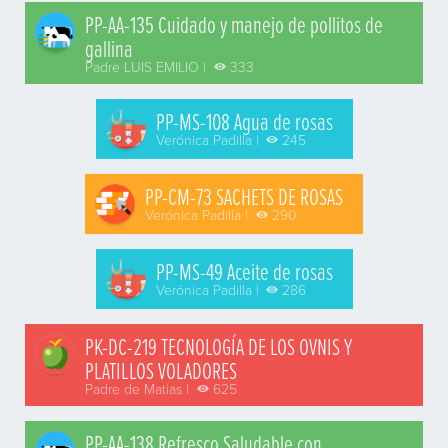
PP-AA-135 Cuidado y manejo de pollitos de
gallina
Padre LUIS EMILIO |
333
PP-MS-108 Agua de rosas
Verónica Padilla |
245
PP-CM-73 SACHETS DE ROSAS
Verónica Padilla |
290
PP-MS-49 Aceite de rosas
Verónica Padilla |
286
PK-DC-219 TECNOLOGÍA DE LOS OVNIS Y
PLATILLOS VOLADORES
Padre de Matias |
625
PP-AA-138 Refresco Saludable con