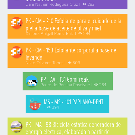
Liam Nathan Rodriguez Cruz |
282
PK - CM - 210 Exfoliante para el cuidado de la
piel a base de aceite de oliva y miel
Ximena Abigail Perez Ruiz |
294
PK - CM - 153 Exfoliante corporal a base de
lavanda
Nikte Olivares Torres |
309
PP - AA - 131 Gomifreak
Padre de Romina Roselyne |
264
MS - MS - 101 PAPLANO-DENT
|
394
PK - MA - 98 Bicicleta estática generadora de
energía eléctrica, elaborada a partir de