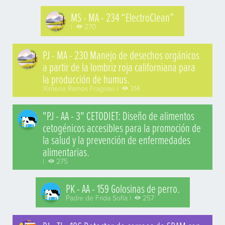
MS - MA - 234 “ElectroClean”
|
270
PJ - MA - 230 Manejo de desechos orgánicos
a partir de la lombriz roja californiana para
la producción de humus.
Ximena Ramos Fragoso |
314
"PJ - AA - 3" CETODIET: Diseño de alimentos
cetogénicos accesibles para la promoción de
la salud y la prevención de enfermedades
alimentarias.
|
275
PK - AA - 159 Golosinas de perro.
Padre de Frida Sofía |
257