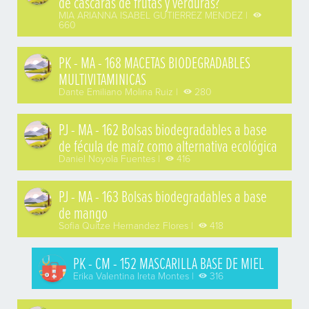
de cáscaras de frutas y verduras?
MIA ARIANNA ISABEL GUTIERREZ MENDEZ |
660
PK - MA - 168 MACETAS BIODEGRADABLES
MULTIVITAMINICAS
Dante Emiliano Molina Ruiz |
280
PJ - MA - 162 Bolsas biodegradables a base
de fécula de maíz como alternativa ecológica
Daniel Noyola Fuentes |
416
PJ - MA - 163 Bolsas biodegradables a base
de mango
Sofia Quitze Hernandez Flores |
418
PK - CM - 152 MASCARILLA BASE DE MIEL
Erika Valentina Ireta Montes |
316