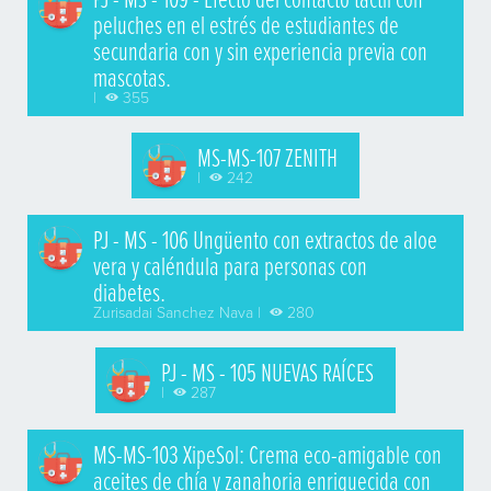
peluches en el estrés de estudiantes de
secundaria con y sin experiencia previa con
mascotas.
|
355
MS-MS-107 ZENITH
|
242
PJ - MS - 106 Ungüento con extractos de aloe
vera y caléndula para personas con
diabetes.
Zurisadai Sanchez Nava |
280
PJ - MS - 105 NUEVAS RAÍCES
|
287
MS-MS-103 XipeSol: Crema eco-amigable con
aceites de chía y zanahoria enriquecida con