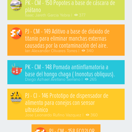
PK - CM - 150 Popotes a base de cáscara de
plátano
Isaac Jareth Garcia Yebra |
377
PJ - CM - 149 Aditivo a base de dióxido de
titanio para eliminar manchas externas
causadas por la contaminación del aire.
Ian Alexander Olivares Torres |
340
PK - CM - 148 Pomada antiinflamatoria a
base del hongo chaga ( Inonotus obliquus).
Diego Azhael Arellano Serrano |
265
PJ - CI - 146 Prototipo de dispensador de
alimento para conejos con sensor
ultrasónico
Jose Leonardo Rufino Vazquez |
360
PJ - CM - 158 ECO2LOR