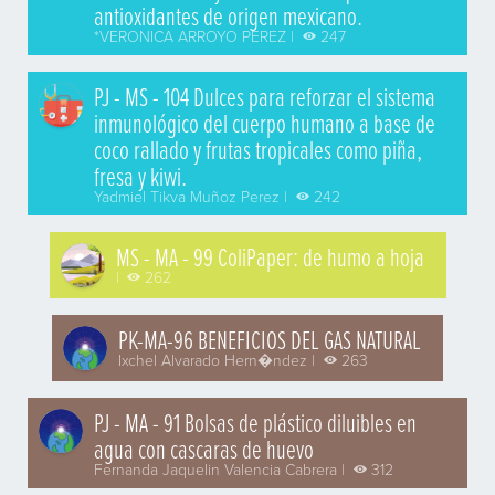
antioxidantes de origen mexicano.
*VERONICA ARROYO PEREZ |
247
PJ - MS - 104 Dulces para reforzar el sistema
inmunológico del cuerpo humano a base de
coco rallado y frutas tropicales como piña,
fresa y kiwi.
Yadmiel Tikva Muñoz Perez |
242
MS - MA - 99 ColiPaper: de humo a hoja
|
262
PK-MA-96 BENEFICIOS DEL GAS NATURAL
Ixchel Alvarado Hern�ndez |
263
PJ - MA - 91 Bolsas de plástico diluibles en
agua con cascaras de huevo
Fernanda Jaquelin Valencia Cabrera |
312