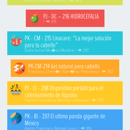
Favio Gonzalez Alonso |
262
PJ - DC – 216 HIDROCEFALIA
|
315
PK - CM - 215 Linacare: “La mejor solución
para tu cabello”
Sofia Ixchel Mu�os Medina |
291
PK-CM-214 Gel natural para cabello
Francisco Dami�n Ram�rez Riebeling |
282
PJ - CI - 208 Dispositivo portátil para el
calentamiento de líquidos
Fatima Constanza Monroy Ledesma |
256
PK - BI - 207 El ultimo panda gigante de
México
Aaron Francisco Rangel Leon |
310