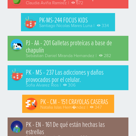
Claudia Aviña Ramirez |
672
PK-MS-244 FOCUS KIDS
Santiago Nicolas Mares Luna |
334
PJ - AA - 201 Galletas proteícas a base de
chapulín
Sebastian Daniel Miranda Hernandez |
282
PK - MS - 237 Las adicciones y daños
provocados por el celular.
Sofia Alvarez Rios |
306
PK - CM - 151 CRAYOLAS CASERAS
Natalia Islas Hern�ndez |
347
PK - EN - 161 De qué están hechas las
estrellas