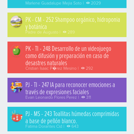
Marlene Guadalupe Mejia Soto |
2029
PK - CM - 252 Shampoo orgánico, hidroponia
y botánica
Padre de Augusto |
289
PK - TI - 248 Desarrollo de un videojuego
como difusión y preparación en caso de
desastres naturales
Cristian Isaac P�rez Mesino |
292
PJ - TI - 247 IA para reconocer emociones a
través de expresiones faciales
Evan Leonardo Flores Perez |
311
PJ - MS - 243 Toallitas húmedas comprimidas
a base de pellón blanco.
Fatima Dorantes Cid |
643