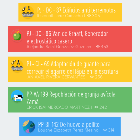
PJ - DC - 87 Edificios anti terremotos
Itzkouatl Larre Camacho |
305
PJ - DC - 86 Van de Graaff, Generador
electrostático casero
Alejandra Sarai Gonzalez Guzman |
453
PJ - CI - 69 Adaptación de guante para
corregir el agarre del lápiz en la escritura
IAN AXEL RIVERA CERVANTES |
256
PP-AA-199 Repoblación de granja avícola
Zamá
ERICK ISAI MERCADO MARTINEZ |
242
PP-BI-142 De huevo a pollito
Louane Elizabeth Perez Mesino |
314