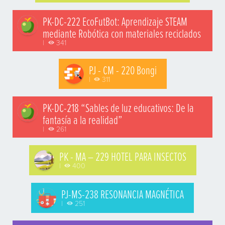
PK-DC-222 EcoFutBot: Aprendizaje STEAM
mediante Robótica con materiales reciclados
|
341
PJ - CM - 220 Bongi
|
311
PK-DC-218 “Sables de luz educativos: De la
fantasía a la realidad”
|
261
PK - MA – 229 HOTEL PARA INSECTOS
|
400
PJ-MS-238 RESONANCIA MAGNÉTICA
|
251