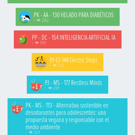
PK - AA - 130 HELADO PARA DIABÉTICOS
|
282
PP - DC - 154 INTELIGENCIA ARTIFICIAL IA
|
391
PJ-CI-144 Electric Steps
|
312
PJ - MS - 177 Restless Minds
|
291
PK - MS - 113 - Alternativa sostenible en
desodorantes para adolescentes: una
propuesta vegana y responsable con el
medio ambiente
|
321