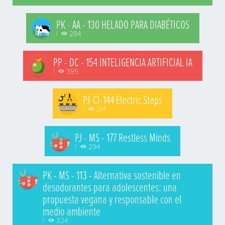
PK - AA - 130 HELADO PARA DIABÉTICOS
|
284
PP - DC - 154 INTELIGENCIA ARTIFICIAL IA
|
395
PJ-CI-144 Electric Steps
|
314
PJ - MS - 177 Restless Minds
|
294
PK - MS - 113 - Alternativa sostenible en
desodorantes para adolescentes: una
propuesta vegana y responsable con el
medio ambiente
|
324