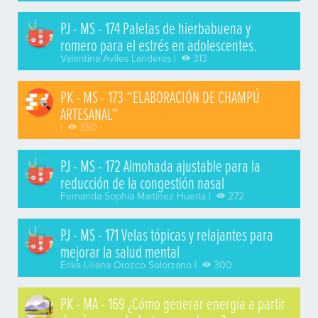
PJ - MS - 174 Paletas de hierbabuena y
romero para el estrés en adolescentes.
Valentina Aviles Landeros |
313
PK - MS - 173 “ELABORACIÓN DE CHAMPÚ
ARTESANAL”
|
350
PJ - MS - 172 Almohada ajustable para la
reducción de la congestión nasal
Fernanda Sophia Martinez Huerta |
272
PJ - MS - 171 Velas tópicas y relajantes para
mejorar la salud mental
Erika Liliana Orozco Solorzano |
300
PK - MA - 169 ¿Cómo generar energía a partir