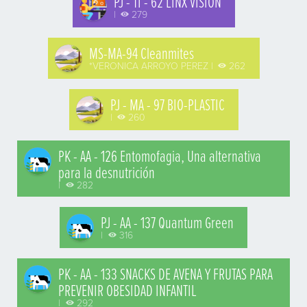
PJ - TI - 62 LINX VISION
|
279
MS-MA-94 Cleanmites
*VERONICA ARROYO PEREZ |
262
PJ - MA - 97 BIO-PLASTIC
|
260
PK - AA - 126 Entomofagia, Una alternativa
para la desnutrición
|
282
PJ - AA - 137 Quantum Green
|
316
PK - AA - 133 SNACKS DE AVENA Y FRUTAS PARA
PREVENIR OBESIDAD INFANTIL
|
292