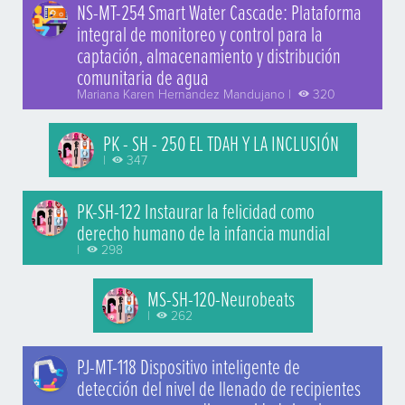
NS-MT-254 Smart Water Cascade: Plataforma
integral de monitoreo y control para la
captación, almacenamiento y distribución
comunitaria de agua
Mariana Karen Hernandez Mandujano |
320
PK - SH - 250 EL TDAH Y LA INCLUSIÓN
|
347
PK-SH-122 Instaurar la felicidad como
derecho humano de la infancia mundial
|
298
MS-SH-120-Neurobeats
|
262
PJ-MT-118 Dispositivo inteligente de
detección del nivel de llenado de recipientes