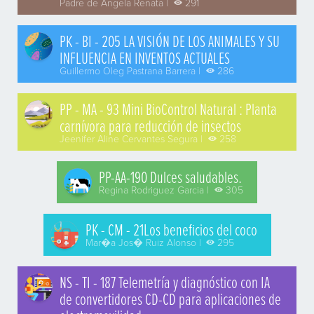
Padre de Angela Renata |
291
PK - BI - 205 LA VISIÓN DE LOS ANIMALES Y SU
INFLUENCIA EN INVENTOS ACTUALES
Guillermo Oleg Pastrana Barrera |
286
PP - MA - 93 Mini BioControl Natural : Planta
carnívora para reducción de insectos
Jeenifer Aline Cervantes Segura |
258
PP-AA-190 Dulces saludables.
Regina Rodriguez Garcia |
305
PK - CM - 21Los beneficios del coco
Mar�a Jos� Ruiz Alonso |
295
NS - TI - 187 Telemetría y diagnóstico con IA
de convertidores CD-CD para aplicaciones de