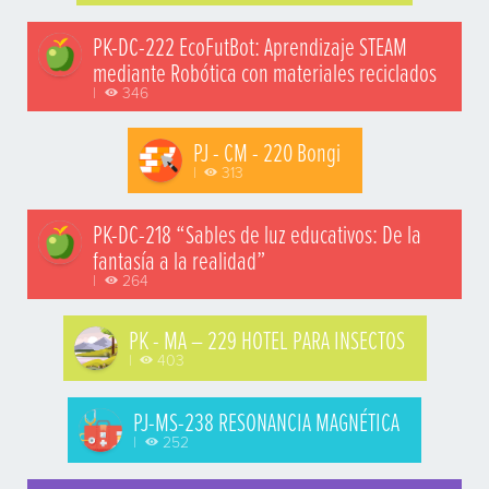
PK-DC-222 EcoFutBot: Aprendizaje STEAM
mediante Robótica con materiales reciclados
|
346
PJ - CM - 220 Bongi
|
313
PK-DC-218 “Sables de luz educativos: De la
fantasía a la realidad”
|
264
PK - MA – 229 HOTEL PARA INSECTOS
|
403
PJ-MS-238 RESONANCIA MAGNÉTICA
|
252