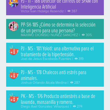
PJ - TI - 186 Detector de correos de SPAM con
Inteligencia Artificial
Victor Ivan Hidalgo Resendiz |
387
PP-SH-185 ¿Cómo se determina la selección
de un perro para una persona?
MAXIMO DIONISIO NUÑEZ SANCHEZ |
305
PJ - MS - 181 Yolotl: una alternativa para el
tratamiento de la hipertensión.
Joel de Jesus Escobedo Fuentes |
319
PJ - MS - 178 Chalecos anti estrés para
animales.
Joshua Orlando Alcala Medina |
287
PK - MS - 176 Producto antiestrés a base de
lavanda, manzanilla y romero.
Diego Axel Gonzalez Velazquez |
274