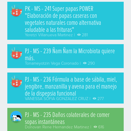
PK - MS - 241 Super papas POWER
"Elaboración de papas caseras con
vegetales naturales como alternativa
saludable a las frituras"
Yeretzi Villanueva Martinez |
281
PJ - MS - 239 Ñam Ñam la Microbiota quiere
más.
Tonameyotzin Vega Coronado |
290
PJ - MS - 236 Fórmula a base de sábila, miel,
jengibre, manzanilla y avena para el manejo
de la dispepsia funcional
VANESSA SOFIA GONZALEZ CRUZ |
277
PJ - MS - 235 Daños colaterales de comer
sopas instantáneas
Donovan Rene Hernandez Martinez |
616