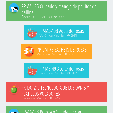
PP-AA-135 Cuidado y manejo de pollitos de
gallina
Padre LUIS EMILIO |
337
PP-MS-108 Agua de rosas
Verónica Padilla |
249
PP-CM-73 SACHETS DE ROSAS
Verónica Padilla |
293
PP-MS-49 Aceite de rosas
Verónica Padilla |
287
PK-DC-219 TECNOLOGÍA DE LOS OVNIS Y
PLATILLOS VOLADORES
Padre de Matias |
626
PP-AA-138 Refresco Saludable con