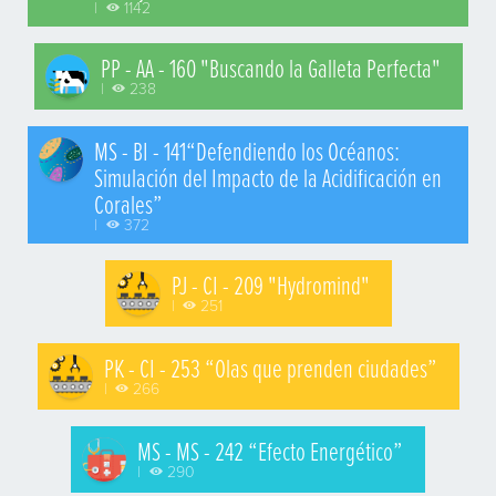
|
1142
PP - AA - 160 "Buscando la Galleta Perfecta"
|
238
MS - BI - 141“Defendiendo los Océanos:
Simulación del Impacto de la Acidificación en
Corales”
|
372
PJ - CI - 209 "Hydromind"
|
251
PK - CI - 253 “Olas que prenden ciudades”
|
266
MS - MS - 242 “Efecto Energético”
|
290