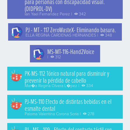
para personas con discapacidad visual.
(DIDPROL-DV)
Ian Yael Fernandez Perez |
342
PJ - MT - 117 ZeroWasteX- Eliminando basura.
ELLA REGINA CARDENAS HERNANDES |
348
MS-MT-116-Hand2Voice
|
312
PK-MS-112 Tónico natural para disminuir y
prevenir la pérdida de cabello
Mar�a Regina Olvera L�pez |
334
PJ-MS-110 Efecto de distintas bebidas en el
esmalte dental
Paloma Valentina Corona Soria |
278
PJ - MS - 109 - Efecto del contacto táctil con