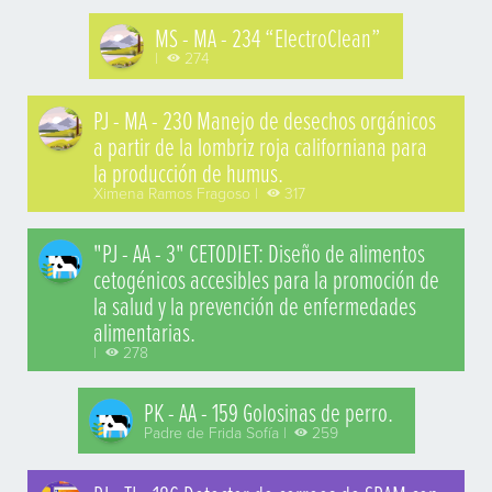
MS - MA - 234 “ElectroClean”
|
274
PJ - MA - 230 Manejo de desechos orgánicos
a partir de la lombriz roja californiana para
la producción de humus.
Ximena Ramos Fragoso |
317
"PJ - AA - 3" CETODIET: Diseño de alimentos
cetogénicos accesibles para la promoción de
la salud y la prevención de enfermedades
alimentarias.
|
278
PK - AA - 159 Golosinas de perro.
Padre de Frida Sofía |
259