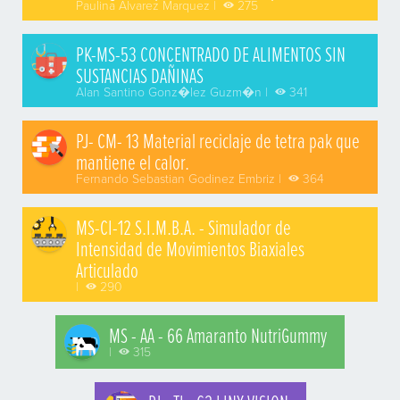
Paulina Alvarez Marquez |
275
PK-MS-53 CONCENTRADO DE ALIMENTOS SIN
SUSTANCIAS DAÑINAS
Alan Santino Gonz�lez Guzm�n |
341
PJ- CM- 13 Material reciclaje de tetra pak que
mantiene el calor.
Fernando Sebastian Godinez Embriz |
364
MS-CI-12 S.I.M.B.A. - Simulador de
Intensidad de Movimientos Biaxiales
Articulado
|
290
MS - AA - 66 Amaranto NutriGummy
|
315