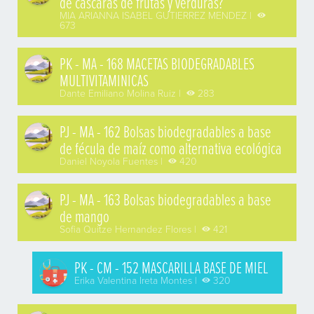
de cáscaras de frutas y verduras?
MIA ARIANNA ISABEL GUTIERREZ MENDEZ |
673
PK - MA - 168 MACETAS BIODEGRADABLES
MULTIVITAMINICAS
Dante Emiliano Molina Ruiz |
283
PJ - MA - 162 Bolsas biodegradables a base
de fécula de maíz como alternativa ecológica
Daniel Noyola Fuentes |
420
PJ - MA - 163 Bolsas biodegradables a base
de mango
Sofia Quitze Hernandez Flores |
421
PK - CM - 152 MASCARILLA BASE DE MIEL
Erika Valentina Ireta Montes |
320