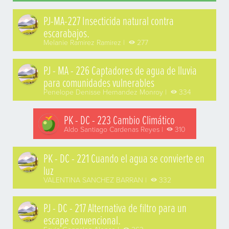
PJ-MA-227 Insecticida natural contra
escarabajos.
Melanie Ramirez Ramirez |
277
PJ - MA - 226 Captadores de agua de lluvia
para comunidades vulnerables
Penelope Denisse Hernandez Monroy |
334
PK - DC - 223 Cambio Climático
Aldo Santiago Cardenas Reyes |
310
PK - DC - 221 Cuando el agua se convierte en
luz
VALENTINA SANCHEZ BARRAN |
332
PJ - DC - 217 Alternativa de filtro para un
escape convencional.