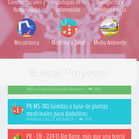
Ciencias Sociales y
Tecnologías de la
Divulgación y
Humanidades
Información
enseñanza de la
ciencia
Mecatrónica
Medicina y Salud
Medio Ambiente
PK-AA-139 NOPAL, SÍMBOLO, ALIMENTO Y
MEDICINA DE NUESTRA TIERRA
Mariel Daniela Estrada Romero |
386
PK-MS-180 Gomitas a base de plantas
medicinales para diabéticos
MARISA CALLE MONROY |
354
PK - EN - 224 El Big Bang, más que una teoría