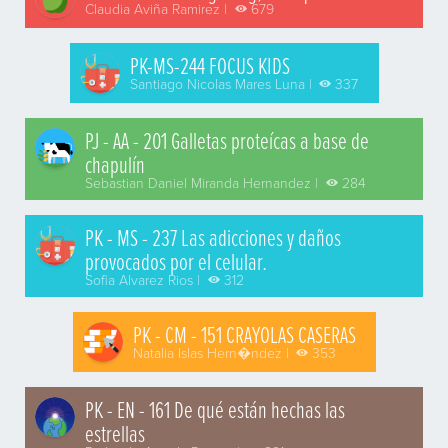
Claudia Aviña Ramirez |
679
PK-MS-244 FOCUS KIDS
Santiago Nicolas Mares Luna |
337
PJ - AA - 201 Galletas proteícas a base de
chapulín
Sebastian Daniel Miranda Hernandez |
284
PK - MS - 237 Las adicciones y daños
provocados por el celular.
Sofia Alvarez Rios |
312
PK - CM - 151 CRAYOLAS CASERAS
Natalia Islas Hern�ndez |
353
PK - EN - 161 De qué están hechas las
estrellas