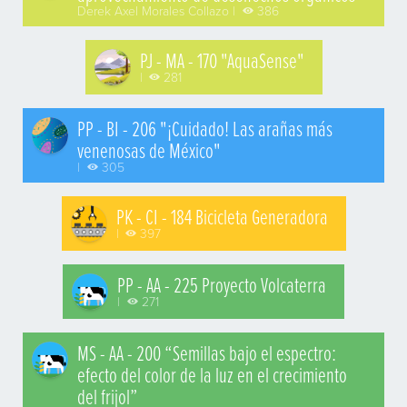
Derek Axel Morales Collazo |
386
PJ - MA - 170 "AquaSense"
|
281
PP - BI - 206 "¡Cuidado! Las arañas más
venenosas de México"
|
305
PK - CI - 184 Bicicleta Generadora
|
397
PP - AA - 225 Proyecto Volcaterra
|
271
MS - AA - 200 “Semillas bajo el espectro:
efecto del color de la luz en el crecimiento
del frijol”