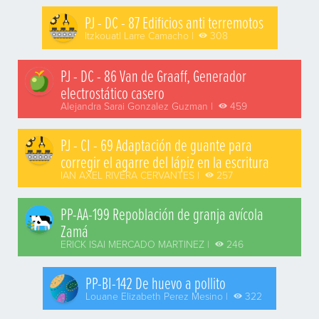
PJ - DC - 87 Edificios anti terremotos
Itzkouatl Larre Camacho |
308
PJ - DC - 86 Van de Graaff, Generador
electrostático casero
Alejandra Sarai Gonzalez Guzman |
459
PJ - CI - 69 Adaptación de guante para
corregir el agarre del lápiz en la escritura
IAN AXEL RIVERA CERVANTES |
257
PP-AA-199 Repoblación de granja avícola
Zamá
ERICK ISAI MERCADO MARTINEZ |
246
PP-BI-142 De huevo a pollito
Louane Elizabeth Perez Mesino |
322