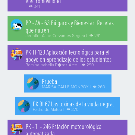
electromovilidad
|
341
PP - AA - 63 Búlgaros y Bienestar: Recetas
que nutren
Jeenifer Aline Cervantes Segura |
291
PK-TI-123 Aplicación tecnológica para el
apoyo en aprendizaje de los estudiantes
Romina Isabella P�rez Arce |
290
Prueba
MARISA CALLE MONROY |
260
PK BI 67 Las toxinas de la viuda negra.
Padre de Mateo |
370
PK - TI - 246 Estación meteorológica
automatizada.