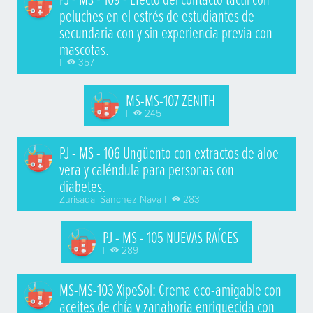
peluches en el estrés de estudiantes de
secundaria con y sin experiencia previa con
mascotas.
|
357
MS-MS-107 ZENITH
|
245
PJ - MS - 106 Ungüento con extractos de aloe
vera y caléndula para personas con
diabetes.
Zurisadai Sanchez Nava |
283
PJ - MS - 105 NUEVAS RAÍCES
|
289
MS-MS-103 XipeSol: Crema eco-amigable con
aceites de chía y zanahoria enriquecida con