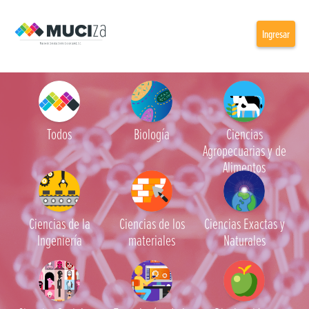
Ingresar
Todos
Biología
Ciencias
Agropecuarias y de
Alimentos
Ciencias de la
Ciencias de los
Ciencias Exactas y
Ingeniería
materiales
Naturales