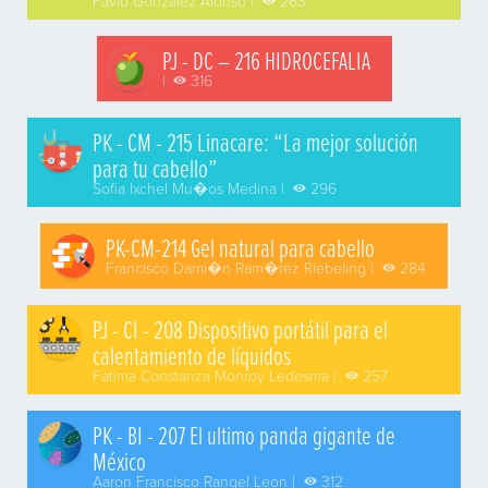
Favio Gonzalez Alonso |
263
PJ - DC – 216 HIDROCEFALIA
|
316
PK - CM - 215 Linacare: “La mejor solución
para tu cabello”
Sofia Ixchel Mu�os Medina |
296
PK-CM-214 Gel natural para cabello
Francisco Dami�n Ram�rez Riebeling |
284
PJ - CI - 208 Dispositivo portátil para el
calentamiento de líquidos
Fatima Constanza Monroy Ledesma |
257
PK - BI - 207 El ultimo panda gigante de
México
Aaron Francisco Rangel Leon |
312