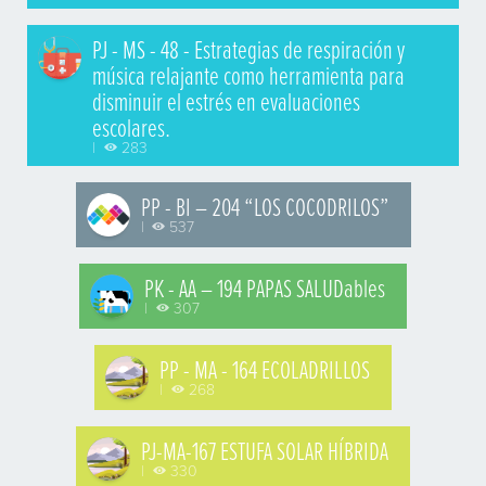
PJ - MS - 48 - Estrategias de respiración y
música relajante como herramienta para
disminuir el estrés en evaluaciones
escolares.
|
283
PP - BI – 204 “LOS COCODRILOS”
|
537
PK - AA – 194 PAPAS SALUDables
|
307
PP - MA - 164 ECOLADRILLOS
|
268
PJ-MA-167 ESTUFA SOLAR HÍBRIDA
|
330