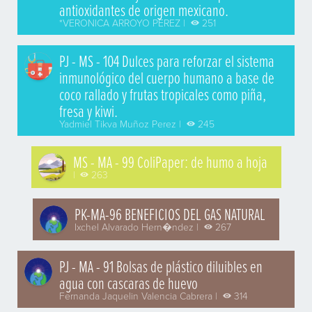
antioxidantes de origen mexicano.
*VERONICA ARROYO PEREZ |
251
PJ - MS - 104 Dulces para reforzar el sistema
inmunológico del cuerpo humano a base de
coco rallado y frutas tropicales como piña,
fresa y kiwi.
Yadmiel Tikva Muñoz Perez |
245
MS - MA - 99 ColiPaper: de humo a hoja
|
263
PK-MA-96 BENEFICIOS DEL GAS NATURAL
Ixchel Alvarado Hern�ndez |
267
PJ - MA - 91 Bolsas de plástico diluibles en
agua con cascaras de huevo
Fernanda Jaquelin Valencia Cabrera |
314