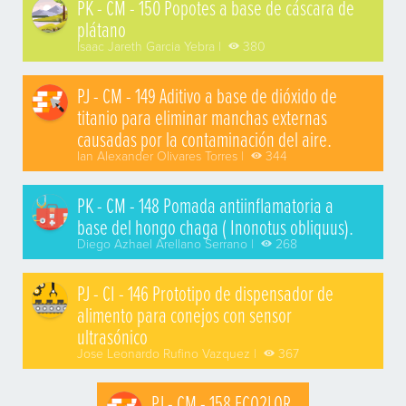
PK - CM - 150 Popotes a base de cáscara de
plátano
Isaac Jareth Garcia Yebra |
380
PJ - CM - 149 Aditivo a base de dióxido de
titanio para eliminar manchas externas
causadas por la contaminación del aire.
Ian Alexander Olivares Torres |
344
PK - CM - 148 Pomada antiinflamatoria a
base del hongo chaga ( Inonotus obliquus).
Diego Azhael Arellano Serrano |
268
PJ - CI - 146 Prototipo de dispensador de
alimento para conejos con sensor
ultrasónico
Jose Leonardo Rufino Vazquez |
367
PJ - CM - 158 ECO2LOR