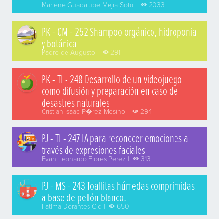
Marlene Guadalupe Mejia Soto |
2033
PK - CM - 252 Shampoo orgánico, hidroponia
y botánica
Padre de Augusto |
291
PK - TI - 248 Desarrollo de un videojuego
como difusión y preparación en caso de
desastres naturales
Cristian Isaac P�rez Mesino |
294
PJ - TI - 247 IA para reconocer emociones a
través de expresiones faciales
Evan Leonardo Flores Perez |
313
PJ - MS - 243 Toallitas húmedas comprimidas
a base de pellón blanco.
Fatima Dorantes Cid |
650