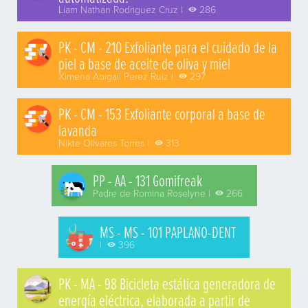
Liam Nathan Rodriguez Cruz |
286
PK - CM - 210 Exfoliante para el cuidado de la
piel a base de aceite de oliva y miel
Ximena Abigail Perez Ruiz |
297
PK - CM - 153 Exfoliante corporal a base de
lavanda
Nikte Olivares Torres |
313
PP - AA - 131 Gomifreak
Padre de Romina Roselyne |
266
MS - MS - 101 PAPLANO-DENT
|
396
PK - MA - 98 Bicicleta estática generadora de
energía eléctrica, elaborada a partir de