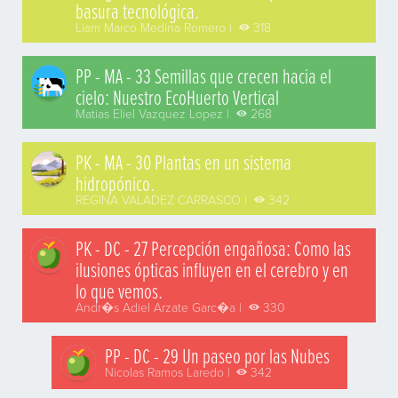
basura tecnológica.
Liam Marco Medina Romero |
318
PP - MA - 33 Semillas que crecen hacia el
cielo: Nuestro EcoHuerto Vertical
Matias Eliel Vazquez Lopez |
268
PK - MA - 30 Plantas en un sistema
hidropónico.
REGINA VALADEZ CARRASCO |
342
PK - DC - 27 Percepción engañosa: Como las
ilusiones ópticas influyen en el cerebro y en
lo que vemos.
Andr�s Adiel Arzate Garc�a |
330
PP - DC - 29 Un paseo por las Nubes
Nicolas Ramos Laredo |
342