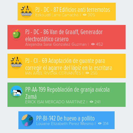
PJ - DC - 87 Edificios anti terremotos
Itzkouatl Larre Camacho |
305
PJ - DC - 86 Van de Graaff, Generador
electrostático casero
Alejandra Sarai Gonzalez Guzman |
452
PJ - CI - 69 Adaptación de guante para
corregir el agarre del lápiz en la escritura
IAN AXEL RIVERA CERVANTES |
256
PP-AA-199 Repoblación de granja avícola
Zamá
ERICK ISAI MERCADO MARTINEZ |
241
PP-BI-142 De huevo a pollito
Louane Elizabeth Perez Mesino |
314