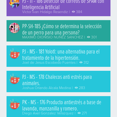
PJ - TI - 186 Detector de correos de SPAM con
Inteligencia Artificial
Victor Ivan Hidalgo Resendiz |
384
PP-SH-185 ¿Cómo se determina la selección
de un perro para una persona?
MAXIMO DIONISIO NUÑEZ SANCHEZ |
301
PJ - MS - 181 Yolotl: una alternativa para el
tratamiento de la hipertensión.
Joel de Jesus Escobedo Fuentes |
312
PJ - MS - 178 Chalecos anti estrés para
animales.
Joshua Orlando Alcala Medina |
283
PK - MS - 176 Producto antiestrés a base de
lavanda, manzanilla y romero.
Diego Axel Gonzalez Velazquez |
271