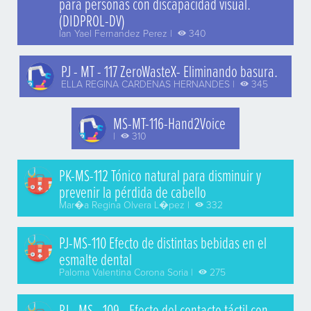
para personas con discapacidad visual.
(DIDPROL-DV)
Ian Yael Fernandez Perez |
340
PJ - MT - 117 ZeroWasteX- Eliminando basura.
ELLA REGINA CARDENAS HERNANDES |
345
MS-MT-116-Hand2Voice
|
310
PK-MS-112 Tónico natural para disminuir y
prevenir la pérdida de cabello
Mar�a Regina Olvera L�pez |
332
PJ-MS-110 Efecto de distintas bebidas en el
esmalte dental
Paloma Valentina Corona Soria |
275
PJ - MS - 109 - Efecto del contacto táctil con