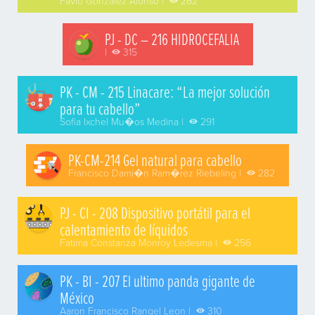
Favio Gonzalez Alonso |
262
PJ - DC – 216 HIDROCEFALIA
|
315
PK - CM - 215 Linacare: “La mejor solución
para tu cabello”
Sofia Ixchel Mu�os Medina |
291
PK-CM-214 Gel natural para cabello
Francisco Dami�n Ram�rez Riebeling |
282
PJ - CI - 208 Dispositivo portátil para el
calentamiento de líquidos
Fatima Constanza Monroy Ledesma |
256
PK - BI - 207 El ultimo panda gigante de
México
Aaron Francisco Rangel Leon |
310