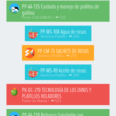
PP-AA-135 Cuidado y manejo de pollitos de
gallina
Padre LUIS EMILIO |
332
PP-MS-108 Agua de rosas
Verónica Padilla |
245
PP-CM-73 SACHETS DE ROSAS
Verónica Padilla |
290
PP-MS-49 Aceite de rosas
Verónica Padilla |
285
PK-DC-219 TECNOLOGÍA DE LOS OVNIS Y
PLATILLOS VOLADORES
Padre de Matias |
625
PP-AA-138 Refresco Saludable con