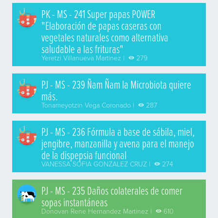
PK - MS - 241 Super papas POWER
"Elaboración de papas caseras con
vegetales naturales como alternativa
saludable a las frituras"
Yeretzi Villanueva Martinez |
279
PJ - MS - 239 Ñam Ñam la Microbiota quiere
más.
Tonameyotzin Vega Coronado |
287
PJ - MS - 236 Fórmula a base de sábila, miel,
jengibre, manzanilla y avena para el manejo
de la dispepsia funcional
VANESSA SOFIA GONZALEZ CRUZ |
274
PJ - MS - 235 Daños colaterales de comer
sopas instantáneas
Donovan Rene Hernandez Martinez |
610