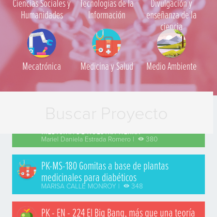
Ciencias Sociales y
Tecnologías de la
Divulgación y
Humanidades
Información
enseñanza de la
ciencia
Mecatrónica
Medicina y Salud
Medio Ambiente
PK-AA-139 NOPAL, SÍMBOLO, ALIMENTO Y
MEDICINA DE NUESTRA TIERRA
Mariel Daniela Estrada Romero |
380
PK-MS-180 Gomitas a base de plantas
medicinales para diabéticos
MARISA CALLE MONROY |
348
PK - EN - 224 El Big Bang, más que una teoría