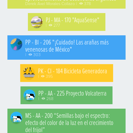
Derek Axel Morales Collazo |
378
PJ - MA - 170 "AquaSense"
|
277
PP - BI - 206 "¡Cuidado! Las arañas más
venenosas de México"
|
303
PK - CI - 184 Bicicleta Generadora
|
395
PP - AA - 225 Proyecto Volcaterra
|
268
MS - AA - 200 “Semillas bajo el espectro:
efecto del color de la luz en el crecimiento
del frijol”