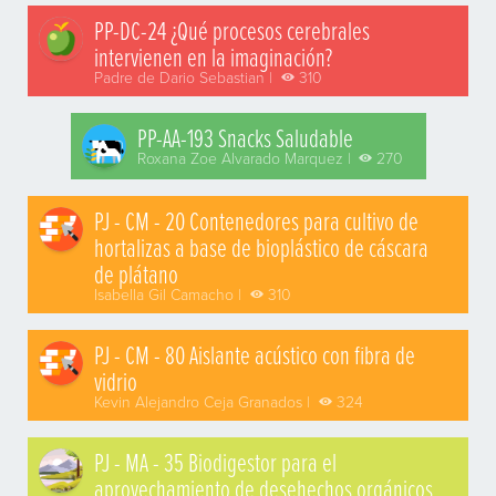
PP-DC-24 ¿Qué procesos cerebrales
intervienen en la imaginación?
Padre de Dario Sebastian |
310
PP-AA-193 Snacks Saludable
Roxana Zoe Alvarado Marquez |
270
PJ - CM - 20 Contenedores para cultivo de
hortalizas a base de bioplástico de cáscara
de plátano
Isabella Gil Camacho |
310
PJ - CM - 80 Aislante acústico con fibra de
vidrio
Kevin Alejandro Ceja Granados |
324
PJ - MA - 35 Biodigestor para el
aprovechamiento de desehechos orgánicos