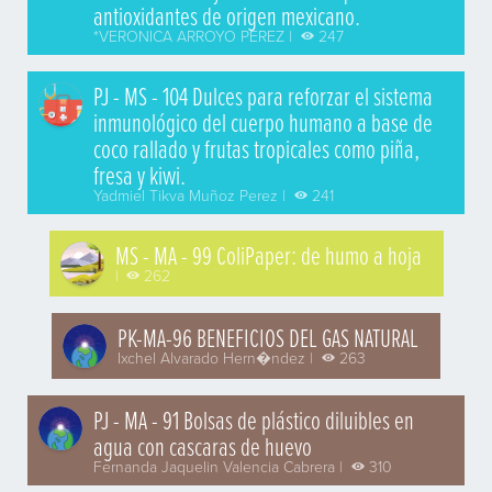
antioxidantes de origen mexicano.
*VERONICA ARROYO PEREZ |
247
PJ - MS - 104 Dulces para reforzar el sistema
inmunológico del cuerpo humano a base de
coco rallado y frutas tropicales como piña,
fresa y kiwi.
Yadmiel Tikva Muñoz Perez |
241
MS - MA - 99 ColiPaper: de humo a hoja
|
262
PK-MA-96 BENEFICIOS DEL GAS NATURAL
Ixchel Alvarado Hern�ndez |
263
PJ - MA - 91 Bolsas de plástico diluibles en
agua con cascaras de huevo
Fernanda Jaquelin Valencia Cabrera |
310