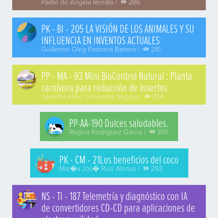
Padre de Angela Renata |
286
PK - BI - 205 LA VISIÓN DE LOS ANIMALES Y SU
INFLUENCIA EN INVENTOS ACTUALES
Guillermo Oleg Pastrana Barrera |
281
PP - MA - 93 Mini BioControl Natural : Planta
carnívora para reducción de insectos
Jeenifer Aline Cervantes Segura |
254
PP-AA-190 Dulces saludables.
Regina Rodriguez Garcia |
301
PK - CM - 21Los beneficios del coco
Mar�a Jos� Ruiz Alonso |
292
NS - TI - 187 Telemetría y diagnóstico con IA
de convertidores CD-CD para aplicaciones de