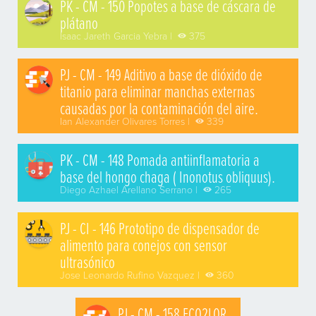
PK - CM - 150 Popotes a base de cáscara de
plátano
Isaac Jareth Garcia Yebra |
375
PJ - CM - 149 Aditivo a base de dióxido de
titanio para eliminar manchas externas
causadas por la contaminación del aire.
Ian Alexander Olivares Torres |
339
PK - CM - 148 Pomada antiinflamatoria a
base del hongo chaga ( Inonotus obliquus).
Diego Azhael Arellano Serrano |
265
PJ - CI - 146 Prototipo de dispensador de
alimento para conejos con sensor
ultrasónico
Jose Leonardo Rufino Vazquez |
360
PJ - CM - 158 ECO2LOR