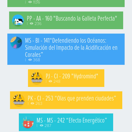
|
1136
PP - AA - 160 "Buscando la Galleta Perfecta"
|
236
MS - BI - 141“Defendiendo los Océanos:
Simulación del Impacto de la Acidificación en
Corales”
|
368
PJ - CI - 209 "Hydromind"
|
248
PK - CI - 253 “Olas que prenden ciudades”
|
263
MS - MS - 242 “Efecto Energético”
|
287