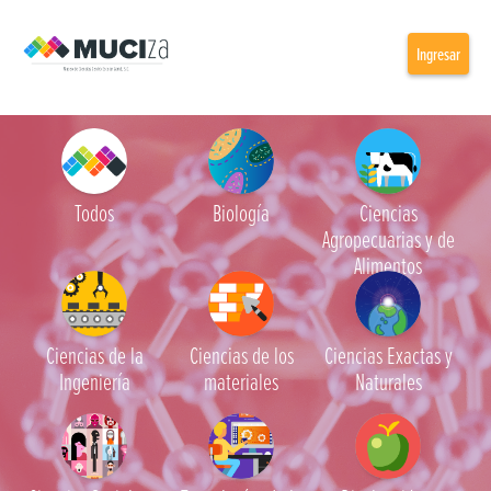
Ingresar
Todos
Biología
Ciencias
Agropecuarias y de
Alimentos
Ciencias de la
Ciencias de los
Ciencias Exactas y
Ingeniería
materiales
Naturales