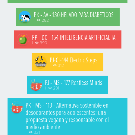
PK - AA - 130 HELADO PARA DIABÉTICOS
|
282
PP - DC - 154 INTELIGENCIA ARTIFICIAL IA
|
390
PJ-CI-144 Electric Steps
|
312
PJ - MS - 177 Restless Minds
|
291
PK - MS - 113 - Alternativa sostenible en
desodorantes para adolescentes: una
propuesta vegana y responsable con el
medio ambiente
|
321