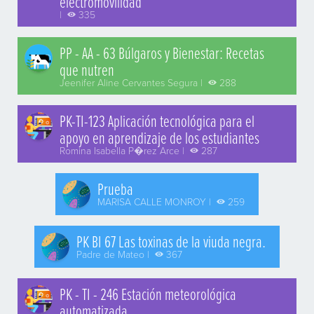
electromovilidad
|
335
PP - AA - 63 Búlgaros y Bienestar: Recetas
que nutren
Jeenifer Aline Cervantes Segura |
288
PK-TI-123 Aplicación tecnológica para el
apoyo en aprendizaje de los estudiantes
Romina Isabella P�rez Arce |
287
Prueba
MARISA CALLE MONROY |
259
PK BI 67 Las toxinas de la viuda negra.
Padre de Mateo |
367
PK - TI - 246 Estación meteorológica
automatizada.