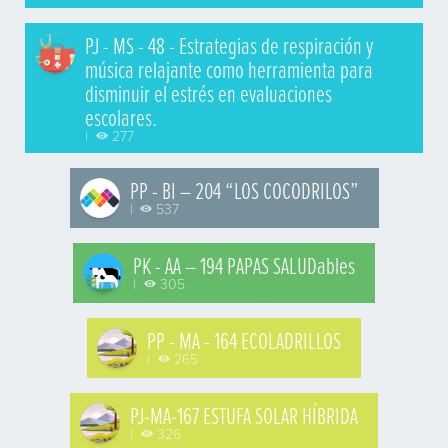
PJ - MS - 48 - Estrategias de respiración y
música relajante como herramienta para
disminuir el estrés en evaluaciones
escolares.
|
277
PP - BI – 204 “LOS COCODRILOS”
|
537
PK - AA – 194 PAPAS SALUDables
|
305
PP - MA - 164 ECOLADRILLOS
|
265
PJ-MA-167 ESTUFA SOLAR HÍBRIDA
|
326