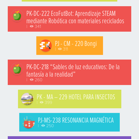
PK-DC-222 EcoFutBot: Aprendizaje STEAM
mediante Robótica con materiales reciclados
|
341
PJ - CM - 220 Bongi
|
311
PK-DC-218 “Sables de luz educativos: De la
fantasía a la realidad”
|
260
PK - MA – 229 HOTEL PARA INSECTOS
|
399
PJ-MS-238 RESONANCIA MAGNÉTICA
|
250