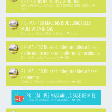
de cáscaras de frutas y verduras?
MIA ARIANNA ISABEL GUTIERREZ MENDEZ |
660
PK - MA - 168 MACETAS BIODEGRADABLES
MULTIVITAMINICAS
Dante Emiliano Molina Ruiz |
280
PJ - MA - 162 Bolsas biodegradables a base
de fécula de maíz como alternativa ecológica
Daniel Noyola Fuentes |
416
PJ - MA - 163 Bolsas biodegradables a base
de mango
Sofia Quitze Hernandez Flores |
418
PK - CM - 152 MASCARILLA BASE DE MIEL
Erika Valentina Ireta Montes |
316