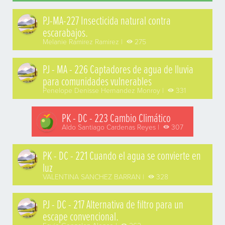
PJ-MA-227 Insecticida natural contra
escarabajos.
Melanie Ramirez Ramirez |
275
PJ - MA - 226 Captadores de agua de lluvia
para comunidades vulnerables
Penelope Denisse Hernandez Monroy |
331
PK - DC - 223 Cambio Climático
Aldo Santiago Cardenas Reyes |
307
PK - DC - 221 Cuando el agua se convierte en
luz
VALENTINA SANCHEZ BARRAN |
328
PJ - DC - 217 Alternativa de filtro para un
escape convencional.