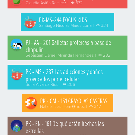
Claudia Aviña Ramirez |
672
PK-MS-244 FOCUS KIDS
Santiago Nicolas Mares Luna |
334
PJ - AA - 201 Galletas proteícas a base de
chapulín
Sebastian Daniel Miranda Hernandez |
282
PK - MS - 237 Las adicciones y daños
provocados por el celular.
Sofia Alvarez Rios |
306
PK - CM - 151 CRAYOLAS CASERAS
Natalia Islas Hern�ndez |
347
PK - EN - 161 De qué están hechas las
estrellas