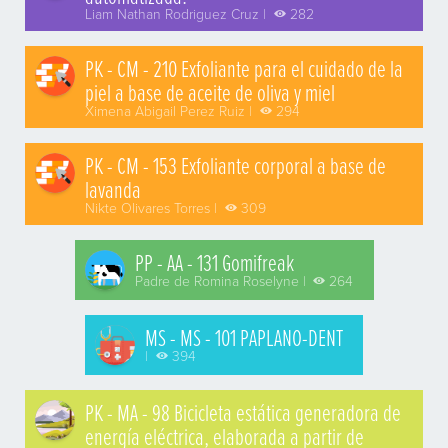
Liam Nathan Rodriguez Cruz |
282
PK - CM - 210 Exfoliante para el cuidado de la
piel a base de aceite de oliva y miel
Ximena Abigail Perez Ruiz |
294
PK - CM - 153 Exfoliante corporal a base de
lavanda
Nikte Olivares Torres |
309
PP - AA - 131 Gomifreak
Padre de Romina Roselyne |
264
MS - MS - 101 PAPLANO-DENT
|
394
PK - MA - 98 Bicicleta estática generadora de
energía eléctrica, elaborada a partir de