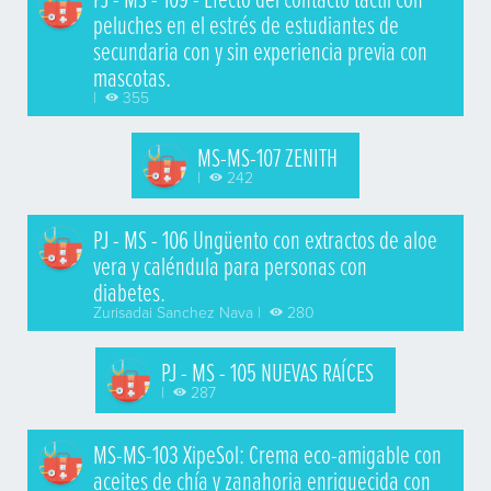
peluches en el estrés de estudiantes de
secundaria con y sin experiencia previa con
mascotas.
|
355
MS-MS-107 ZENITH
|
242
PJ - MS - 106 Ungüento con extractos de aloe
vera y caléndula para personas con
diabetes.
Zurisadai Sanchez Nava |
280
PJ - MS - 105 NUEVAS RAÍCES
|
287
MS-MS-103 XipeSol: Crema eco-amigable con
aceites de chía y zanahoria enriquecida con