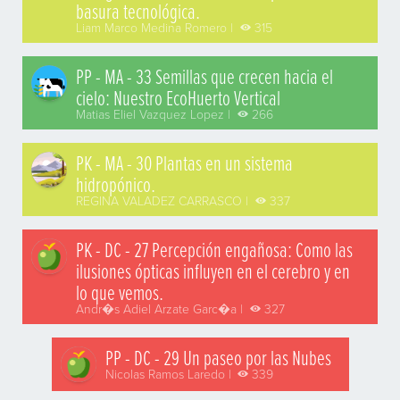
basura tecnológica.
Liam Marco Medina Romero |
315
PP - MA - 33 Semillas que crecen hacia el
cielo: Nuestro EcoHuerto Vertical
Matias Eliel Vazquez Lopez |
266
PK - MA - 30 Plantas en un sistema
hidropónico.
REGINA VALADEZ CARRASCO |
337
PK - DC - 27 Percepción engañosa: Como las
ilusiones ópticas influyen en el cerebro y en
lo que vemos.
Andr�s Adiel Arzate Garc�a |
327
PP - DC - 29 Un paseo por las Nubes
Nicolas Ramos Laredo |
339