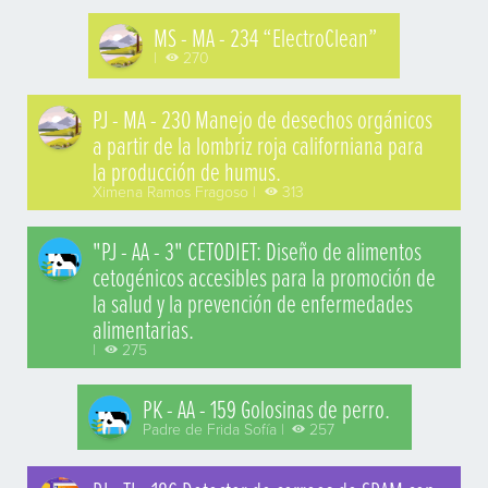
MS - MA - 234 “ElectroClean”
|
270
PJ - MA - 230 Manejo de desechos orgánicos
a partir de la lombriz roja californiana para
la producción de humus.
Ximena Ramos Fragoso |
313
"PJ - AA - 3" CETODIET: Diseño de alimentos
cetogénicos accesibles para la promoción de
la salud y la prevención de enfermedades
alimentarias.
|
275
PK - AA - 159 Golosinas de perro.
Padre de Frida Sofía |
257