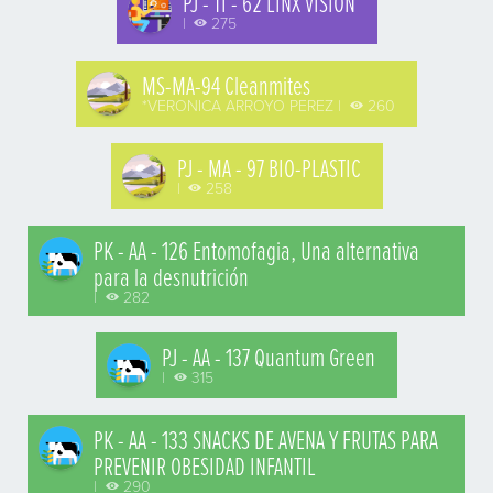
PJ - TI - 62 LINX VISION
|
275
MS-MA-94 Cleanmites
*VERONICA ARROYO PEREZ |
260
PJ - MA - 97 BIO-PLASTIC
|
258
PK - AA - 126 Entomofagia, Una alternativa
para la desnutrición
|
282
PJ - AA - 137 Quantum Green
|
315
PK - AA - 133 SNACKS DE AVENA Y FRUTAS PARA
PREVENIR OBESIDAD INFANTIL
|
290