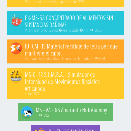
Paulina Alvarez Marquez |
270
PK-MS-53 CONCENTRADO DE ALIMENTOS SIN
SUSTANCIAS DAÑINAS
Alan Santino Gonz�lez Guzm�n |
336
PJ- CM- 13 Material reciclaje de tetra pak que
mantiene el calor.
Fernando Sebastian Godinez Embriz |
361
MS-CI-12 S.I.M.B.A. - Simulador de
Intensidad de Movimientos Biaxiales
Articulado
|
287
MS - AA - 66 Amaranto NutriGummy
|
312