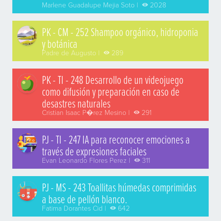
Marlene Guadalupe Mejia Soto |
2028
PK - CM - 252 Shampoo orgánico, hidroponia
y botánica
Padre de Augusto |
289
PK - TI - 248 Desarrollo de un videojuego
como difusión y preparación en caso de
desastres naturales
Cristian Isaac P�rez Mesino |
291
PJ - TI - 247 IA para reconocer emociones a
través de expresiones faciales
Evan Leonardo Flores Perez |
311
PJ - MS - 243 Toallitas húmedas comprimidas
a base de pellón blanco.
Fatima Dorantes Cid |
642