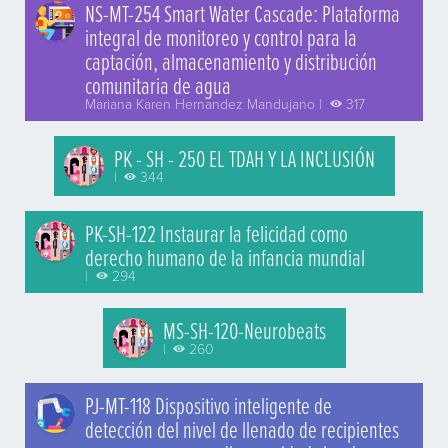
NS-MT-254 Smart Water Cascade: Plataforma
integral de monitoreo y control para la
captación, almacenamiento y distribución
comunitaria de agua
Mariana Karen Hernandez Mandujano |
317
PK - SH - 250 EL TDAH Y LA INCLUSIÓN
|
344
PK-SH-122 Instaurar la felicidad como
derecho humano de la infancia mundial
|
294
MS-SH-120-Neurobeats
|
260
PJ-MT-118 Dispositivo inteligente de
detección del nivel de llenado de recipientes