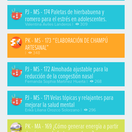
PJ - MS - 174 Paletas de hierbabuena y
romero para el estrés en adolescentes.
Valentina Aviles Landeros |
309
PK - MS - 173 “ELABORACIÓN DE CHAMPÚ
ARTESANAL”
|
348
PJ - MS - 172 Almohada ajustable para la
reducción de la congestión nasal
Fernanda Sophia Martinez Huerta |
268
PJ - MS - 171 Velas tópicas y relajantes para
mejorar la salud mental
Erika Liliana Orozco Solorzano |
296
PK - MA - 169 ¿Cómo generar energía a partir